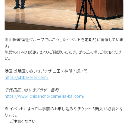
湖山医療福祉グループではこうしたイベントを定期的に開催していま
す。
施設のＨＰのお知らせよりご確認いただき、ぜひご来場、ご参加くださ
い。
港区 芝地区いきいきプラザ 三田 / 神明 / 虎ノ門
https://shiba-ikiiki.com/
千代田区いきいきプラザ一番町
https://www.ichibancho-camellia-kai.com/
※ イベントによっては事前のお申し込みやチケットの購入が必要とな
ります。
ご注意ください。