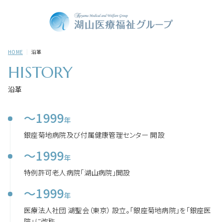
HOME
沿革
HISTORY
沿革
～1999
年
銀座菊地病院及び付属健康管理センター 開設
～1999
年
特例許可老人病院「湖山病院」開設
～1999
年
医療法人社団 湖聖会（東京） 設立。「銀座菊地病院」を「銀座医
院」に改称